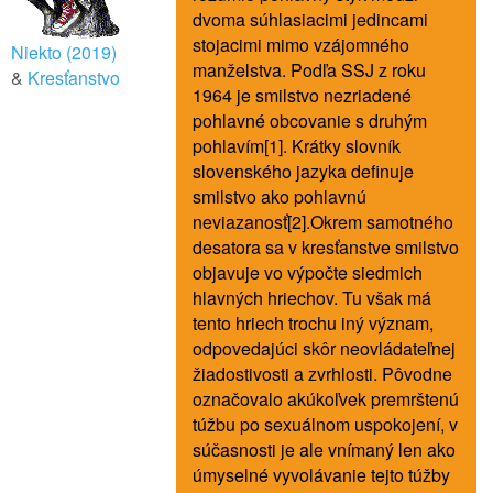
dvoma súhlasiacimi jedincami
stojacimi mimo vzájomného
Niekto (2019)
manželstva. Podľa SSJ z roku
&
Kresťanstvo
1964 je smilstvo nezriadené
pohlavné obcovanie s druhým
pohlavím[1]. Krátky slovník
slovenského jazyka definuje
smilstvo ako pohlavnú
neviazanosť[2].Okrem samotného
desatora sa v kresťanstve smilstvo
objavuje vo výpočte siedmich
hlavných hriechov. Tu však má
tento hriech trochu iný význam,
odpovedajúci skôr neovládateľnej
žiadostivosti a zvrhlosti. Pôvodne
označovalo akúkoľvek premrštenú
túžbu po sexuálnom uspokojení, v
súčasnosti je ale vnímaný len ako
úmyselné vyvolávanie tejto túžby