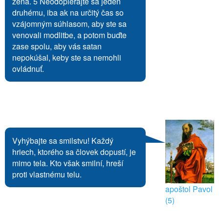
žena. 5 Neodopierajte sa jeden
druhému, iba ak na určitý čas so
vzájomným súhlasom, aby ste sa
venovali modlitbe, a potom buďte
zase spolu, aby vás satan
nepokúšal, keby ste sa nemohli
ovládnuť.
Vyhýbajte sa smilstvu! Každý
hriech, ktorého sa človek dopustí, je
mimo tela. Kto však smilní, hreší
proti vlastnému telu.
apoštol Pavol
(5)