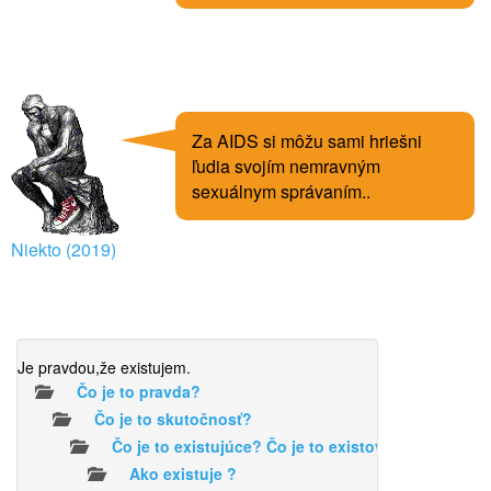
Za AIDS si môžu sami hriešni
ľudia svojím nemravným
sexuálnym správaním..
Niekto (2019)
Je pravdou,že existujem.
Čo je to pravda?
Čo je to skutočnosť?
Čo je to existujúce? Čo je to existovať?
Ako existuje ?