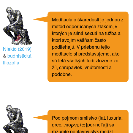
Meditácia o škaredosti je jednou z
metód odporúčaných žiakom, v
ktorých je silná sexuálna túžba a
ktorí svojim vášňam často
podliehajú. V priebehu tejto
Niekto (2019)
meditácie si predstavujeme, ako
&
budhistická
sú telá všetkých ľudí zložené zo
filozofia
žíl, chrupaviek, vnútorností a
podobne.
Pod pojmom smilstvo (lat. luxuria,
grec. „πορνεία [por·nei′a]) sa
rozumie pohlavný styk medzi