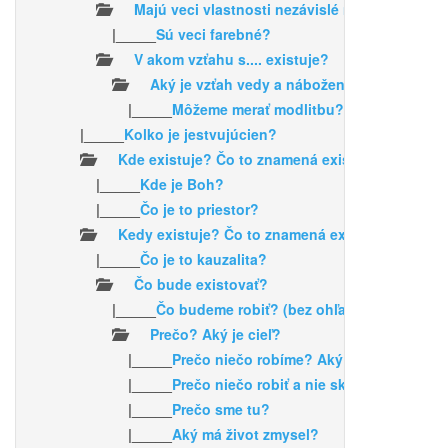
Majú veci vlastnosti nezávislé na našom vní
|_____
Sú veci farebné?
V akom vzťahu s.... existuje?
Aký je vzťah vedy a náboženstva?
|_____
Môžeme merať modlitbu?
|_____
Kolko je jestvujúcien?
Kde existuje? Čo to znamená existovať v priest
|_____
Kde je Boh?
|_____
Čo je to priestor?
Kedy existuje? Čo to znamená existovať v čase 
|_____
Čo je to kauzalita?
Čo bude existovať?
|_____
Čo budeme robiť? (bez ohľadu nato, čo by 
Prečo? Aký je cieľ?
|_____
Prečo niečo robíme? Aký je cieľ toho n
|_____
Prečo niečo robiť a nie skôr nič?
|_____
Prečo sme tu?
|_____
Aký má život zmysel?