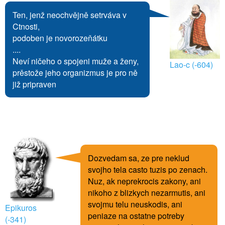
Ten, jenž neochvějně setrváva v
Ctnosti,
podoben je novorozeňátku
....
Neví ničeho o spojeni muže a ženy,
Lao-c (-604)
prěstože jeho organizmus je pro ně
již pripraven
Dozvedam sa, ze pre neklud
svojho tela casto tuzis po zenach.
Nuz, ak neprekrocis zakony, ani
nikoho z blizkych nezarmutis, ani
svojmu telu neuskodis, ani
Epikuros
peniaze na ostatne potreby
(-341)