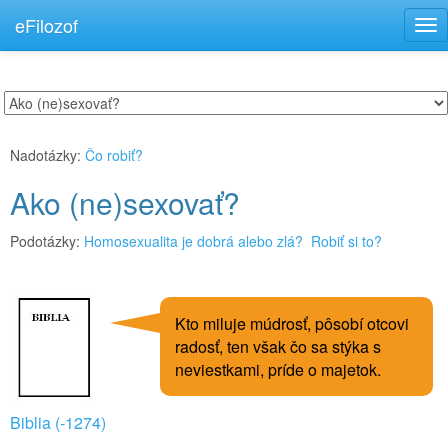
eFilozof
Tog
nav
Nadotázky:
Čo robiť?
Ako (ne)sexovať?
Podotázky:
Homosexualita je dobrá alebo zlá?
Robiť si to?
Kto miluje múdrosť, pôsobí otcovi
radosť, ten však čo sa stýka s
neviestkami, príde o majetok.
Biblia (-1274)