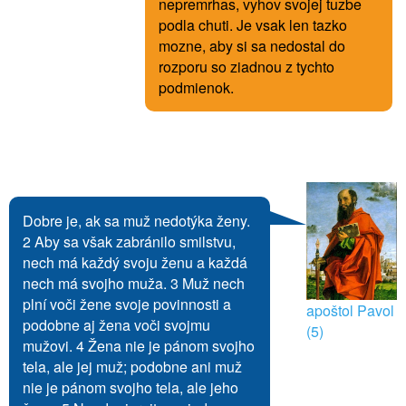
nepremrhas, vyhov svojej tuzbe
podla chuti. Je vsak len tazko
mozne, aby si sa nedostal do
rozporu so ziadnou z tychto
podmienok.
Dobre je, ak sa muž nedotýka ženy.
2 Aby sa však zabránilo smilstvu,
nech má každý svoju ženu a každá
nech má svojho muža. 3 Muž nech
plní voči žene svoje povinnosti a
apoštol Pavol
podobne aj žena voči svojmu
(5)
mužovi. 4 Žena nie je pánom svojho
tela, ale jej muž; podobne ani muž
nie je pánom svojho tela, ale jeho