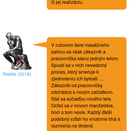
či jej realizáciu.
V ružovom šere masážneho
salónu sa však zákazník a
pracovníčka stanú jedným telom.
Spustí sa v nich nevedomý
proces, ktorý smeruje k
Niekto (2019)
zjednoteniu ich bytostí. ...
Zákazník od pracovníčky
odchádza s novým začiatkom.
Stal sa súčasťou nového tela.
Ocitol sa v novom manželstve,
hoci o tom nevie. Každý ďalší
podobný vzťah ho vnútorne trhá a
rozmieňa na drobné.