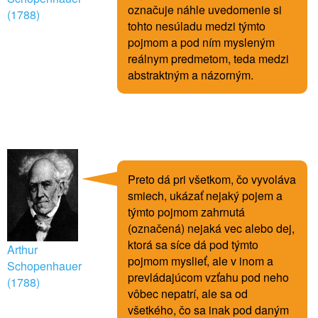
označuje náhle uvedomenie si
(1788)
tohto nesúladu medzi týmto
pojmom a pod ním mysleným
reálnym predmetom, teda medzi
abstraktným a názorným.
Preto dá pri všetkom, čo vyvoláva
smiech, ukázať nejaký pojem a
týmto pojmom zahrnutá
(označená) nejaká vec alebo dej,
ktorá sa síce dá pod týmto
Arthur
pojmom myslieť, ale v inom a
Schopenhauer
prevládajúcom vzťahu pod neho
(1788)
vôbec nepatrí, ale sa od
všetkého, čo sa inak pod daným