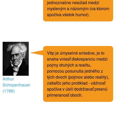
jednoznačne nesúlad medzi
mysleným a názorným (na ktorom
spočíva všetok humor).
Vtip je úmyselné smiešne, je to
snaha vniesť diskrepanciu medzi
pojmy druhých a realitu,
pomocou posunutia jedného z
tých dvoch (pojmov alebo reality),
Arthur
zatiaľčo jeho protiklad - vážnosť
Schopenhauer
spočíva v úsilí dodržiavať presnú
(1788)
primeranosť oboch.