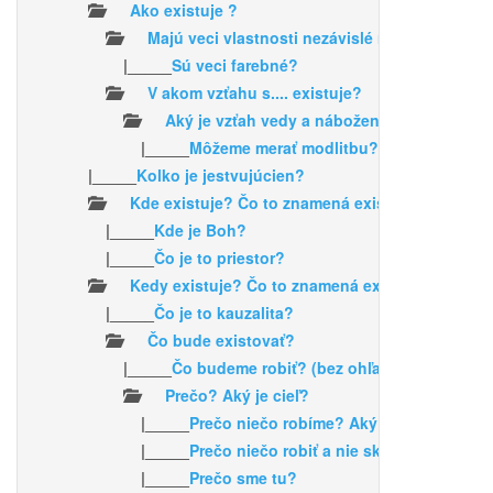
Ako existuje ?
Majú veci vlastnosti nezávislé na našom vní
|_____
Sú veci farebné?
V akom vzťahu s.... existuje?
Aký je vzťah vedy a náboženstva?
|_____
Môžeme merať modlitbu?
|_____
Kolko je jestvujúcien?
Kde existuje? Čo to znamená existovať v priest
|_____
Kde je Boh?
|_____
Čo je to priestor?
Kedy existuje? Čo to znamená existovať v čase 
|_____
Čo je to kauzalita?
Čo bude existovať?
|_____
Čo budeme robiť? (bez ohľadu nato, čo by 
Prečo? Aký je cieľ?
|_____
Prečo niečo robíme? Aký je cieľ toho n
|_____
Prečo niečo robiť a nie skôr nič?
|_____
Prečo sme tu?