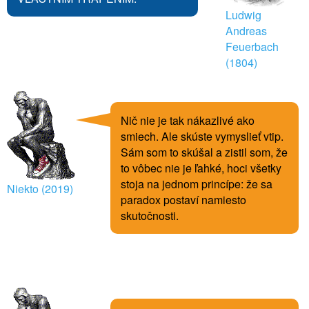
Ludwig
Andreas
Feuerbach
(1804)
Nič nie je tak nákazlivé ako
smiech. Ale skúste vymyslieť vtip.
Sám som to skúšal a zistil som, že
to vôbec nie je ľahké, hoci všetky
stoja na jednom princípe: že sa
Niekto (2019)
paradox postaví namiesto
skutočnosti.