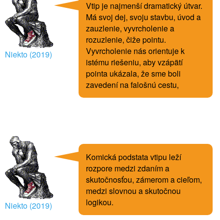
Vtip je najmenší dramatický útvar.
Má svoj dej, svoju stavbu, úvod a
zauzlenie, vyvrcholenie a
rozuzlenie, čiže pointu.
Vyvrcholenie nás orientuje k
Niekto (2019)
istému riešeniu, aby vzápätí
pointa ukázala, že sme boli
zavedení na falošnú cestu,
Komická podstata vtipu leží
rozpore medzi zdaním a
skutočnosťou, zámerom a cieľom,
medzi slovnou a skutočnou
logikou.
Niekto (2019)