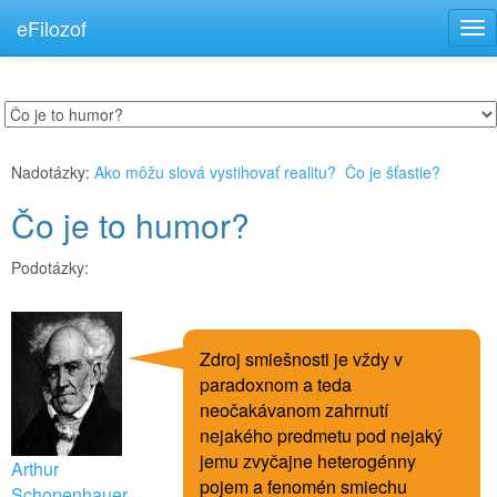
eFilozof
Tog
nav
Nadotázky:
Ako môžu slová vystihovať realitu?
Čo je šťastie?
Čo je to humor?
Podotázky:
Zdroj smiešnosti je vždy v
paradoxnom a teda
neočakávanom zahrnutí
nejakého predmetu pod nejaký
jemu zvyčajne heterogénny
Arthur
pojem a fenomén smiechu
Schopenhauer