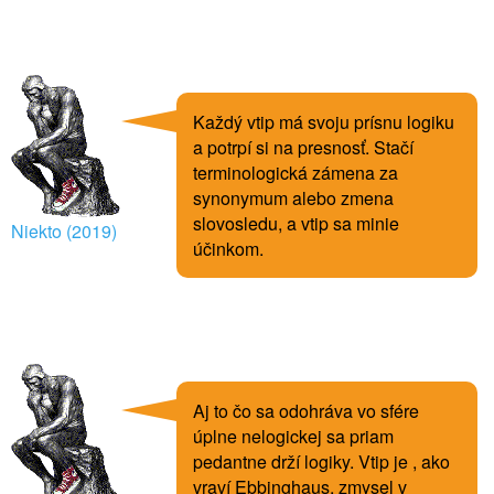
Každý vtip má svoju prísnu logiku
a potrpí si na presnosť. Stačí
terminologická zámena za
synonymum alebo zmena
slovosledu, a vtip sa minie
Niekto (2019)
účinkom.
Aj to čo sa odohráva vo sfére
úplne nelogickej sa priam
pedantne drží logiky. Vtip je , ako
vraví Ebbinghaus, zmysel v