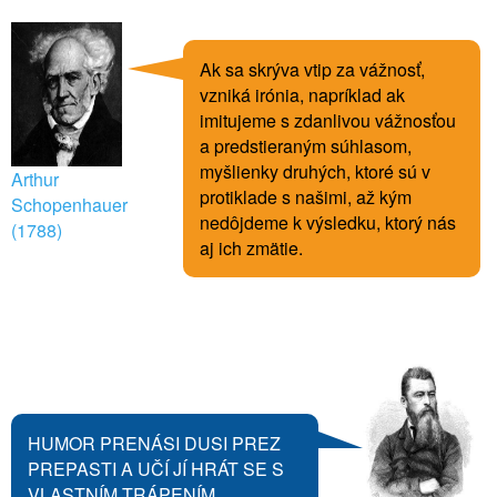
Ak sa skrýva vtip za vážnosť,
vzniká irónia, napríklad ak
imitujeme s zdanlivou vážnosťou
a predstieraným súhlasom,
myšlienky druhých, ktoré sú v
Arthur
protiklade s našimi, až kým
Schopenhauer
nedôjdeme k výsledku, ktorý nás
(1788)
aj ich zmätie.
HUMOR PRENÁSI DUSI PREZ
PREPASTI A UČÍ JÍ HRÁT SE S
VLASTNÍM TRÁPENÍM.