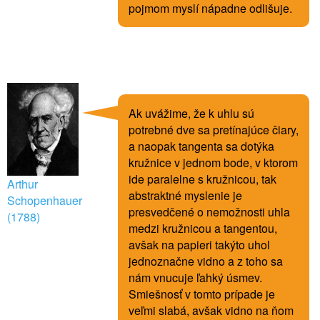
pojmom myslí nápadne odlišuje.
Ak uvážime, že k uhlu sú
potrebné dve sa pretínajúce čiary,
a naopak tangenta sa dotýka
kružnice v jednom bode, v ktorom
ide paralelne s kružnicou, tak
Arthur
abstraktné myslenie je
Schopenhauer
presvedčené o nemožnosti uhla
(1788)
medzi kružnicou a tangentou,
avšak na papieri takýto uhol
jednoznačne vidno a z toho sa
nám vnucuje ľahký úsmev.
Smiešnosť v tomto prípade je
veľmi slabá, avšak vidno na ňom