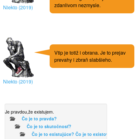
zdanlivom nezmysle.
Niekto (2019)
Vtip je totiž i obrana. Je to prejav
prevahy i zbraň slabšieho.
Niekto (2019)
Je pravdou,že existujem.
Čo je to pravda?
Čo je to skutočnosť?
Čo je to existujúce? Čo je to existovať?