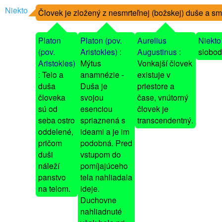
Niekto
Človek je zložený z nesmrteľnej (božskej) duše a smr
O
Platon
Platon (pov.
Aurelius
Niekto
(pov.
Aristokles) :
Augustinus :
slobod
Aristokles)
Mýtus
Vonkajší človek
:
Telo a
anamnézie -
existuje v
duša
Duša je
priestore a
človeka
svojou
čase, vnútorný
sú od
esenciou
človek je
seba ostro
spriaznená s
transcendentný.
oddelené,
ideami a je im
pričom
podobná. Pred
duši
vstupom do
náleží
pomíjajúceho
panstvo
tela nahliadala
na telom.
ideje.
Duchovne
nahliadnuté