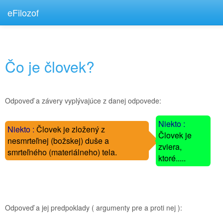
eFilozof
Čo je človek?
Odpoveď a závery vyplývajúce z danej odpovede:
-
Niekto :
Niekto :
Človek je zložený z
-
Človek je
--
nesmrteľnej (božskej) duše a
-
zviera,
--
smrteľného (materiálneho) tela.
-
ktoré.....
----
Odpoveď a jej predpoklady ( argumenty pre a proti nej ):