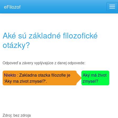
eFilozof
Tog
nav
Aké sú základné filozofické
otázky?
Odpoveď a závery vyplývajúce z danej odpovede:
Niekto :
Zakladna otazka filozofie je
--
Aký má život
--
'Aky ma zivot zmysel?'.
--
zmysel?
--
----
Zdroj: bez zdroja