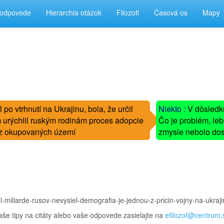
 odpovede
Hierarchia otázok
Filozofi
Časová os
Mapy
-
 po vtrhnutí na Ukrajinu, bola, že určil
Niekto :
V dôsledku
-
 urýchlil ruským rodinám proces adopcie
Čo je problém, leb
-
té z okupovaných území
zmysle nebolo dosť
-
-miliarde-rusov-nevysiel-demografia-je-jednou-z-pricin-vojny-na-ukrajin
aše tipy na citáty alebo vaše odpovede zasielajte na
efilozof@centrum.