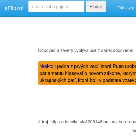
Hľadaj
eFilozof
Otázky a
Odpoveď a závery vyplývajúce z danej odpovede:
Niekto :
jedna z prvých vecí, ktoré Putin urobil
parlamentu hlasovať o novom zákone, ktorým
ukrajinských detí, ktoré boli v podstate vza
----
Zdroj: https://dennikn.sk/3205148/putinov-sen-o-pol
V