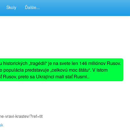
Školy
Ďalšie...
-
 historických „tragédií“ je na svete len 146 miliónov Rusov.
-
o populácia predstavuje „celkovú moc štátu“. V istom
-
 Rusov, preto sa Ukrajinci mali stať Rusmi..
-
e-vravi-krastev/?ref=tit
sk