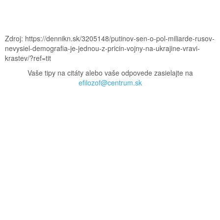
Zdroj: https://dennikn.sk/3205148/putinov-sen-o-pol-miliarde-rusov-
nevysiel-demografia-je-jednou-z-pricin-vojny-na-ukrajine-vravi-
krastev/?ref=tit
Vaše tipy na citáty alebo vaše odpovede zasielajte na
efilozof@centrum.sk