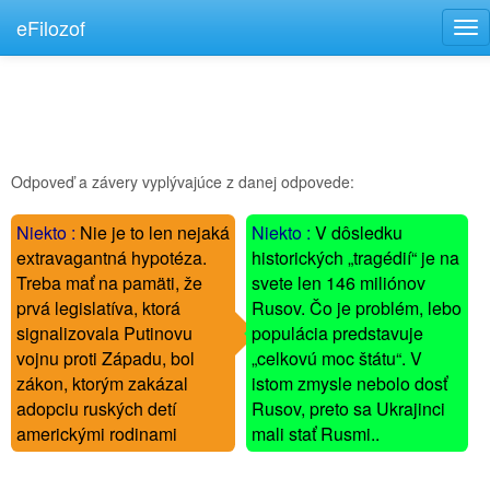
eFilozof
Tog
nav
Odpoveď a závery vyplývajúce z danej odpovede:
Niekto :
Nie je to len nejaká
Niekto :
V dôsledku
extravagantná hypotéza.
historických „tragédií“ je na
Treba mať na pamäti, že
svete len 146 miliónov
-
-
prvá legislatíva, ktorá
Rusov. Čo je problém, lebo
-
-
signalizovala Putinovu
populácia predstavuje
-
-
vojnu proti Západu, bol
„celkovú moc štátu“. V
-
-
zákon, ktorým zakázal
istom zmysle nebolo dosť
adopciu ruských detí
Rusov, preto sa Ukrajinci
americkými rodinami
mali stať Rusmi..
----