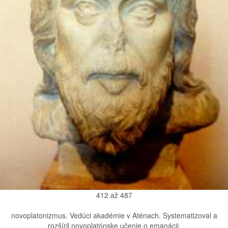
412 až 487
novoplatonizmus. Vedúci akadémie v Aténach. Systematizoval a
rozšíril novoplatónske učenie o emanácii.