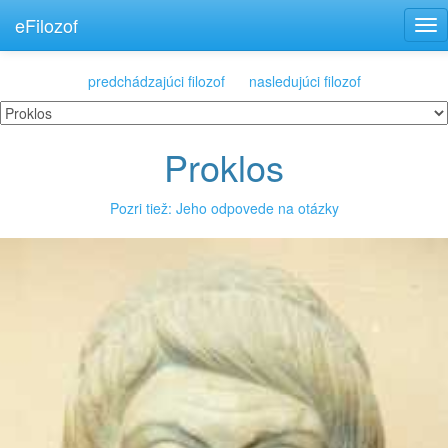
eFilozof
Tog
nav
predchádzajúci filozof
nasledujúci filozof
Proklos
Pozri tiež: Jeho odpovede na otázky