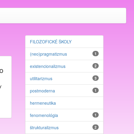
FILOZOFICKÉ ŠKOLY
(neo)pragmatizmus
1
existencionalizmus
2
o
utilitarizmus
3
y
postmoderna
1
hermeneutika
fenomenológia
1
štrukturalizmus
2