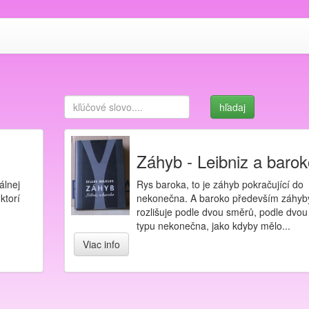
Záhyb - Leibniz a barok
álnej
Rys baroka, to je záhyb pokračující do
ktorí
nekonečna. A baroko především záhyb
,
rozlišuje podle dvou směrů, podle dvou
typu nekonečna, jako kdyby mělo...
Viac info