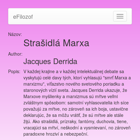
eFilozof
Toggle
navigation
Názov:
Strašidlá Marxa
Author:
Jacques Derrida
Popis:
V každej krajine a v každej intelektuálnej debate sa
vyskytujú celé davy tých, ktorí vyhlasujú "smrť Marxa a
marxizmu", víťazstvo nového svetového poriadku a
staronových vízií sveta. Jacques Derrida ukazuje, že
Marxove myšlienky a marxizmus sú mŕtve veľmi
zvláštnym spôsobom: samotní vyhlasovatelia ich síce
považujú za mŕtve, no zároveň sa ich boja, ustavične
deklarujúc, že sa môžu vrátiť, že sú mŕtve ale stále
žijú. Ako strašidlá, prízraky, fantómy, duchovia, tiene,
vracajúci sa mŕtví, neškodní a vysmievaní, no zároveň
paradoxne hroziví a nebezpeční.