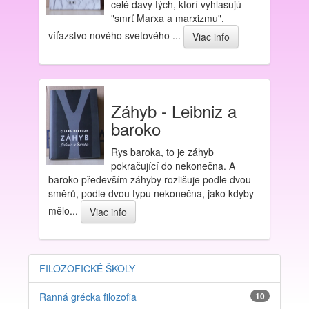
celé davy tých, ktorí vyhlasujú
"smrť Marxa a marxizmu",
víťazstvo nového svetového ...
Viac info
Záhyb - Leibniz a
baroko
Rys baroka, to je záhyb
pokračující do nekonečna. A
baroko především záhyby rozlišuje podle dvou
směrů, podle dvou typu nekonečna, jako kdyby
mělo...
Viac info
FILOZOFICKÉ ŠKOLY
Ranná grécka filozofia
10