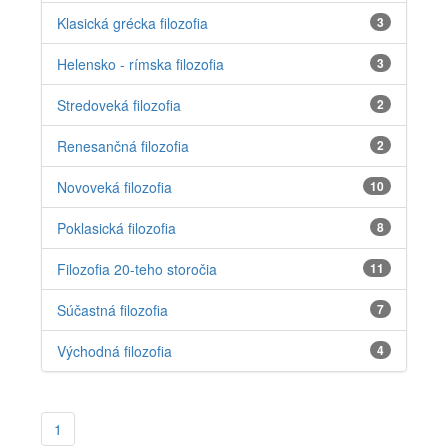
Klasická grécka filozofia
3
Helensko - rímska filozofia
3
Stredoveká filozofia
2
Renesančná filozofia
2
Novoveká filozofia
10
Poklasická filozofia
8
Filozofia 20-teho storočia
11
Súčastná filozofia
7
Východná filozofia
4
1