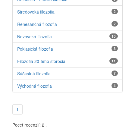
Stredoveká filozofia
2
Renesančná filozofia
2
Novoveká filozofia
10
Poklasická filozofia
8
Filozofia 20-teho storočia
11
Súčastná filozofia
7
Východná filozofia
4
1
Pocet recenzií: 2 .