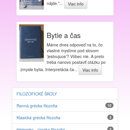
nájde."...
Viac info
Bytie a čas
Máme dnes odpoveď na to, čo
vlastné myslíme pod slovom
'jestvujuce'? Vôbec nie. A preto
treba nanovo postaviť otázku po
zmysle bytia. Interpretácia ča...
Viac info
FILOZOFICKÉ ŠKOLY
Ranná grécka filozofia
10
Klasická grécka filozofia
3
Helensko - rímska filozofia
3