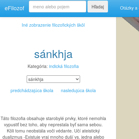
Hľadaj
eFilozof
Otázky a
Iné zobrazenie filozofických škôl
sánkhja
Kategória:
indická filozofia
predchádzajúca škola
nasledujúca škola
Táto filozofia obsahuje starobylé prvky, ktoré nemohla
vypustiť bez toho, aby neprestala byť sama sebou.
Kôli tomu neobstála voči védante. Učí ateistický
dualizmus -Existuje vraj mnoho duší vs. jedna alebo