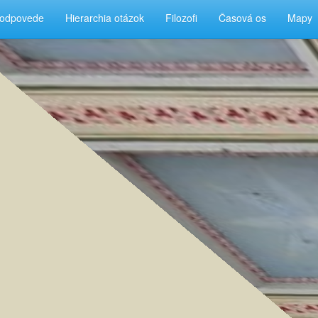
 odpovede
Hierarchia otázok
Filozofi
Časová os
Mapy