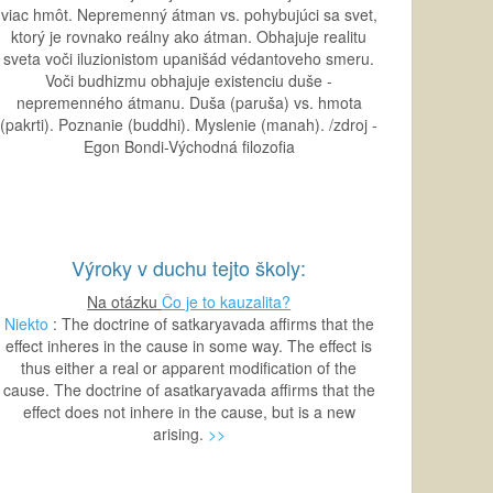
viac hmôt. Nepremenný átman vs. pohybujúci sa svet,
ktorý je rovnako reálny ako átman. Obhajuje realitu
sveta voči iluzionistom upanišád védantoveho smeru.
Voči budhizmu obhajuje existenciu duše -
nepremenného átmanu. Duša (paruša) vs. hmota
(pakrti). Poznanie (buddhi). Myslenie (manah). /zdroj -
Egon Bondi-Východná filozofia
Výroky v duchu tejto školy:
Na otázku
Čo je to kauzalita?
Niekto
: The doctrine of satkaryavada affirms that the
effect inheres in the cause in some way. The effect is
thus either a real or apparent modification of the
cause. The doctrine of asatkaryavada affirms that the
effect does not inhere in the cause, but is a new
arising.
>>