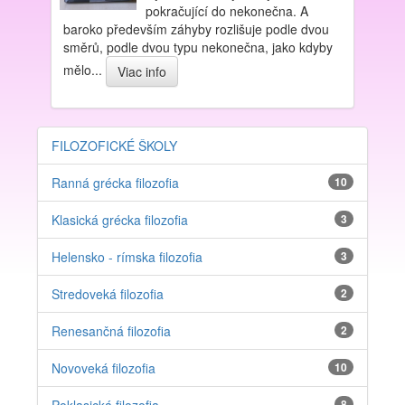
pokračující do nekonečna. A
baroko především záhyby rozlišuje podle dvou
směrů, podle dvou typu nekonečna, jako kdyby
mělo...
Viac info
FILOZOFICKÉ ŠKOLY
Ranná grécka filozofia
10
Klasická grécka filozofia
3
Helensko - rímska filozofia
3
Stredoveká filozofia
2
Renesančná filozofia
2
Novoveká filozofia
10
8