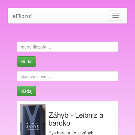
eFilozof
Toggle
navigation
Záhyb - Leibniz a
baroko
Rys baroka, to je záhyb