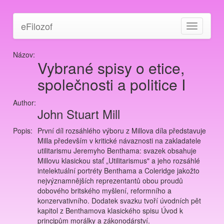
eFilozof
Toggle
navigation
Názov:
Vybrané spisy o etice,
společnosti a politice I
Author:
John Stuart Mill
Popis:
První díl rozsáhlého výboru z Millova díla představuje
Milla především v kritické návaznosti na zakladatele
utilitarismu Jeremyho Benthama: svazek obsahuje
Millovu klasickou stať „Utilitarismus" a jeho rozsáhlé
intelektuální portréty Benthama a Coleridge jakožto
nejvýznamnějších reprezentantů obou proudů
dobového britského myšlení, reformního a
konzervativního. Dodatek svazku tvoří úvodních pět
kapitol z Benthamova klasického spisu Úvod k
principům morálky a zákonodárství.